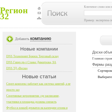
Ключевое слово или 
Регион
32
Пример: экспертиза с
компанию
Добавить
Новые компании
Доски объ
DNS Технопоинт Брянск Торговый склад
Главная стра
DNS Гипер пр-т Станке Димитрова, 9А
Фирмы раз
DNS ТД «Весна»
Сортиров
Новые статьи
Выберите
Спорт-комплекс работает как система занятий, а не
просто зал
Спортивные мероприятия: где расписание,
участники и площадка должны совпасть
Футбол и хоккей держатся на календаре сезона и