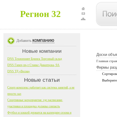
Регион 32
компанию
Добавить
Новые компании
Доски объ
DNS Технопоинт Брянск Торговый склад
Главная стра
DNS Гипер пр-т Станке Димитрова, 9А
Фирмы раз
DNS ТД «Весна»
Сортиров
Новые статьи
Выберите
Спорт-комплекс работает как система занятий, а не
просто зал
Спортивные мероприятия: где расписание,
участники и площадка должны совпасть
Футбол и хоккей держатся на календаре сезона и