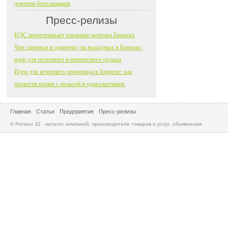
доверии болельщиков
Пресс-релизы
НДС перестраивает товарные цепочки Брянска
Чем заняться в одиночку на выходных в Брянске:
идеи для полезного и интересного отдыха
Идеи для вечернего променада в Брянске: как
провести время с пользой и удовольствием
Главная
Статьи
Предприятия
Пресс-релизы
© Регион 32 - каталог компаний, производители товаров и услуг, объявления