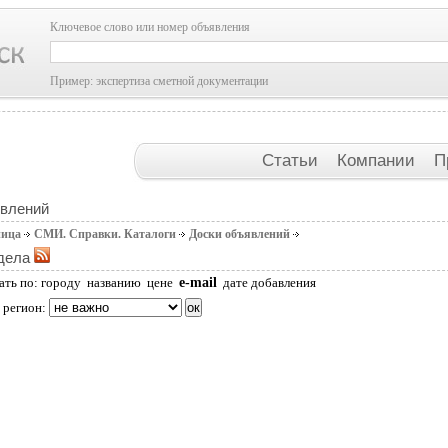
Ключевое слово или номер объявления
Пример: экспертиза сметной документации
Статьи
Компании
П
явлений
ница
СМИ. Справки. Каталоги
Доски объявлений
дела
e-mail
ать по:
городу
названию
цене
дате добавления
 регион: