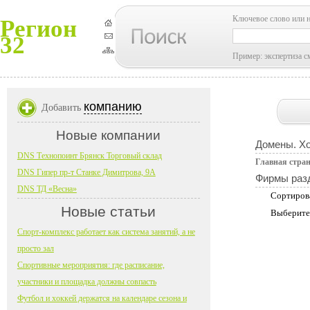
Ключевое слово или 
Регион
32
Пример: экспертиза с
компанию
Добавить
Новые компании
Домены. Хо
DNS Технопоинт Брянск Торговый склад
Главная стра
DNS Гипер пр-т Станке Димитрова, 9А
Фирмы раз
DNS ТД «Весна»
Сортиров
Новые статьи
Выберите
Спорт-комплекс работает как система занятий, а не
просто зал
Спортивные мероприятия: где расписание,
участники и площадка должны совпасть
Футбол и хоккей держатся на календаре сезона и