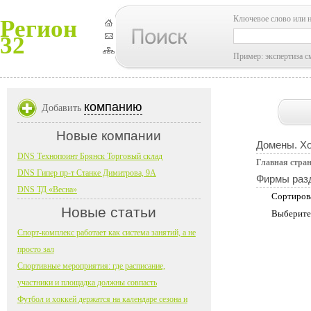
Ключевое слово или 
Регион
32
Пример: экспертиза с
компанию
Добавить
Новые компании
Домены. Хо
DNS Технопоинт Брянск Торговый склад
Главная стра
DNS Гипер пр-т Станке Димитрова, 9А
Фирмы раз
DNS ТД «Весна»
Сортиров
Новые статьи
Выберите
Спорт-комплекс работает как система занятий, а не
просто зал
Спортивные мероприятия: где расписание,
участники и площадка должны совпасть
Футбол и хоккей держатся на календаре сезона и