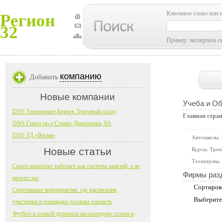
Ключевое слово или 
Регион
32
Пример: экспертиза с
компанию
Добавить
Новые компании
Учеба и О
DNS Технопоинт Брянск Торговый склад
Главная стра
DNS Гипер пр-т Станке Димитрова, 9А
DNS ТД «Весна»
Автошколы.
Новые статьи
Курсы. Трен
Техникумы. 
Спорт-комплекс работает как система занятий, а не
Фирмы раз
просто зал
Сортиров
Спортивные мероприятия: где расписание,
Выберите
участники и площадка должны совпасть
Футбол и хоккей держатся на календаре сезона и