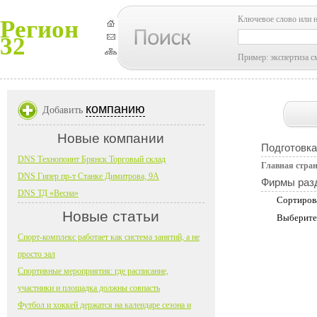
Ключевое слово или 
Регион
32
Пример: экспертиза с
компанию
Добавить
Новые компании
Подготовка
DNS Технопоинт Брянск Торговый склад
Главная стра
DNS Гипер пр-т Станке Димитрова, 9А
Фирмы раз
DNS ТД «Весна»
Сортиров
Новые статьи
Выберите
Спорт-комплекс работает как система занятий, а не
просто зал
Спортивные мероприятия: где расписание,
участники и площадка должны совпасть
Футбол и хоккей держатся на календаре сезона и