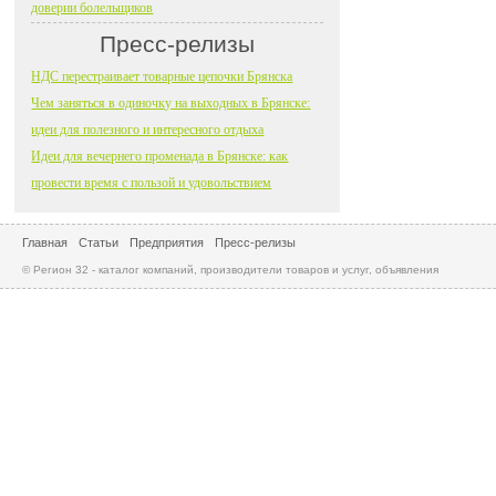
доверии болельщиков
Пресс-релизы
НДС перестраивает товарные цепочки Брянска
Чем заняться в одиночку на выходных в Брянске:
идеи для полезного и интересного отдыха
Идеи для вечернего променада в Брянске: как
провести время с пользой и удовольствием
Главная
Статьи
Предприятия
Пресс-релизы
© Регион 32 - каталог компаний, производители товаров и услуг, объявления