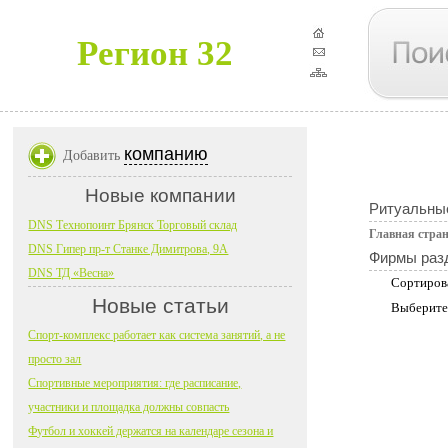
Регион 32
компанию
Добавить
Новые компании
Ритуальны
DNS Технопоинт Брянск Торговый склад
Главная стра
DNS Гипер пр-т Станке Димитрова, 9А
Фирмы раз
DNS ТД «Весна»
Сортиров
Новые статьи
Выберите
Спорт-комплекс работает как система занятий, а не
просто зал
Спортивные мероприятия: где расписание,
участники и площадка должны совпасть
Футбол и хоккей держатся на календаре сезона и