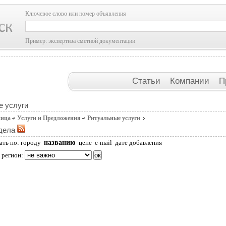
Ключевое слово или номер объявления
Пример: экспертиза сметной документации
Статьи
Компании
П
е услуги
ница
Услуги и Предложения
Ритуальные услуги
дела
названию
ать по:
городу
цене
e-mail
дате добавления
 регион: