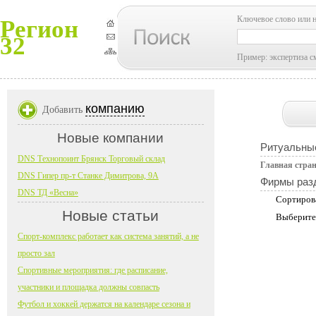
Ключевое слово или 
Регион
32
Пример: экспертиза с
компанию
Добавить
Новые компании
Ритуальны
DNS Технопоинт Брянск Торговый склад
Главная стра
DNS Гипер пр-т Станке Димитрова, 9А
Фирмы раз
DNS ТД «Весна»
Сортиров
Новые статьи
Выберите
Спорт-комплекс работает как система занятий, а не
просто зал
Спортивные мероприятия: где расписание,
участники и площадка должны совпасть
Футбол и хоккей держатся на календаре сезона и