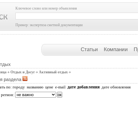
Ключевое слово или номер объявления
Пример: экспертиза сметной документации
Статьи
Компании
П
отдых
ница
Отдых и Досуг
Активный отдых
я раздела
дате добавления
ать по:
городу
названию
цене
e-mail
дате обновления
 регион: