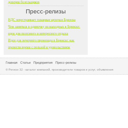
доверии болельщиков
Пресс-релизы
НДС перестраивает товарные цепочки Брянска
Чем заняться в одиночку на выходных в Брянске:
идеи для полезного и интересного отдыха
Идеи для вечернего променада в Брянске: как
провести время с пользой и удовольствием
Главная
Статьи
Предприятия
Пресс-релизы
© Регион 32 - каталог компаний, производители товаров и услуг, объявления