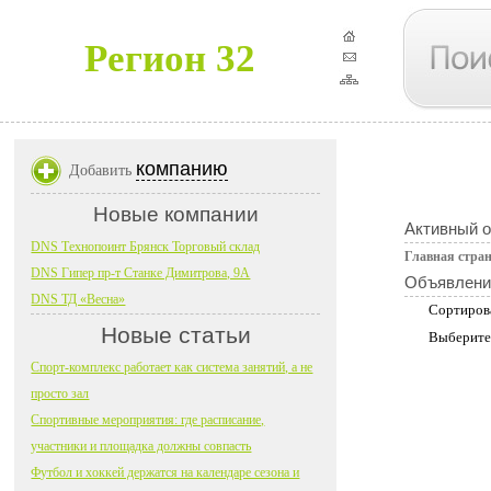
Регион 32
компанию
Добавить
Новые компании
Активный 
DNS Технопоинт Брянск Торговый склад
Главная стра
DNS Гипер пр-т Станке Димитрова, 9А
Объявлени
DNS ТД «Весна»
Сортиров
Новые статьи
Выберите
Спорт-комплекс работает как система занятий, а не
просто зал
Спортивные мероприятия: где расписание,
участники и площадка должны совпасть
Футбол и хоккей держатся на календаре сезона и