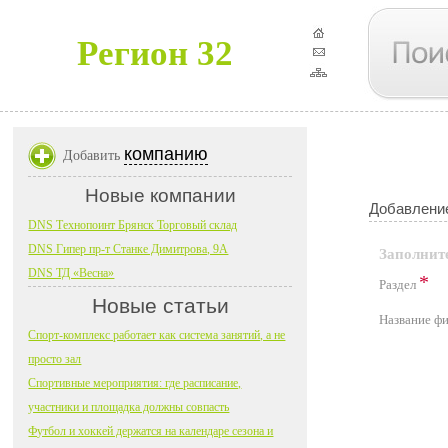
Регион 32
компанию
Добавить
Новые компании
Добавление
DNS Технопоинт Брянск Торговый склад
DNS Гипер пр-т Станке Димитрова, 9А
Заполнит
DNS ТД «Весна»
*
Раздел
Новые статьи
Название 
Спорт-комплекс работает как система занятий, а не
просто зал
Спортивные мероприятия: где расписание,
участники и площадка должны совпасть
Футбол и хоккей держатся на календаре сезона и