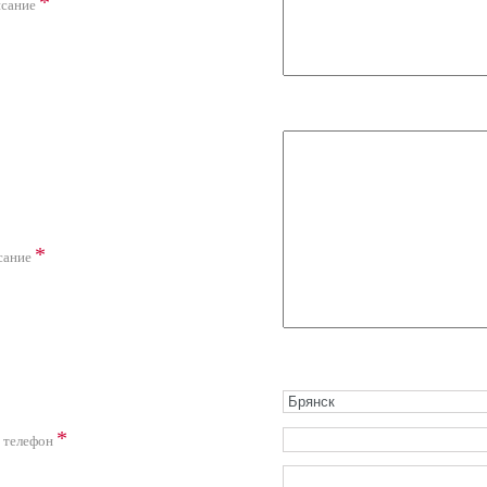
*
исание
*
сание
*
 телефон