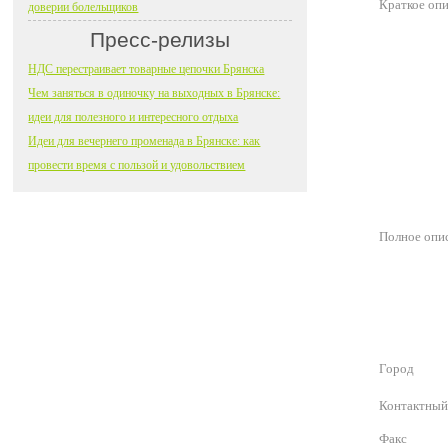
Краткое оп
доверии болельщиков
Пресс-релизы
НДС перестраивает товарные цепочки Брянска
Чем заняться в одиночку на выходных в Брянске:
идеи для полезного и интересного отдыха
Идеи для вечернего променада в Брянске: как
провести время с пользой и удовольствием
Полное опи
Город
Контактный
Факс