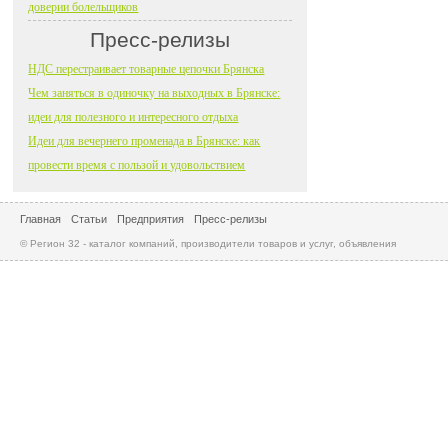
доверии болельщиков
Пресс-релизы
НДС перестраивает товарные цепочки Брянска
Чем заняться в одиночку на выходных в Брянске:
идеи для полезного и интересного отдыха
Идеи для вечернего променада в Брянске: как
провести время с пользой и удовольствием
Главная
Статьи
Предприятия
Пресс-релизы
© Регион 32 - каталог компаний, производители товаров и услуг, объявления