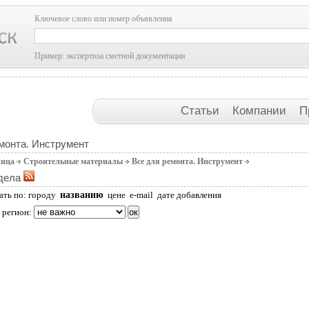
Ключевое слово или номер объявления
Пример: экспертиза сметной документации
Статьи
Компании
П
монта. Инструмент
ница
Строительные материалы
Все для ремонта. Инструмент
дела
названию
ать по:
городу
цене
e-mail
дате добавления
 регион: