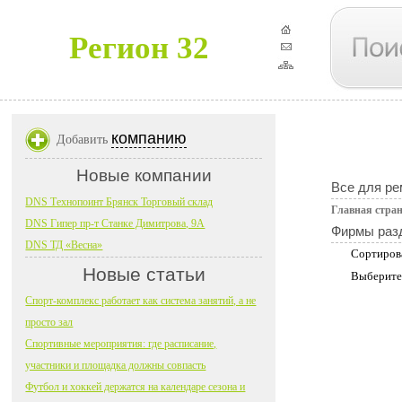
Регион 32
компанию
Добавить
Новые компании
Все для ре
DNS Технопоинт Брянск Торговый склад
Главная стра
DNS Гипер пр-т Станке Димитрова, 9А
Фирмы раз
DNS ТД «Весна»
Сортиров
Новые статьи
Выберите
Спорт-комплекс работает как система занятий, а не
просто зал
Спортивные мероприятия: где расписание,
участники и площадка должны совпасть
Футбол и хоккей держатся на календаре сезона и