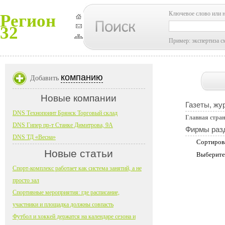
Ключевое слово или 
Регион
32
Пример: экспертиза с
компанию
Добавить
Новые компании
Газеты, жу
DNS Технопоинт Брянск Торговый склад
Главная стра
DNS Гипер пр-т Станке Димитрова, 9А
Фирмы раз
DNS ТД «Весна»
Сортиров
Новые статьи
Выберите
Спорт-комплекс работает как система занятий, а не
просто зал
Спортивные мероприятия: где расписание,
участники и площадка должны совпасть
Футбол и хоккей держатся на календаре сезона и