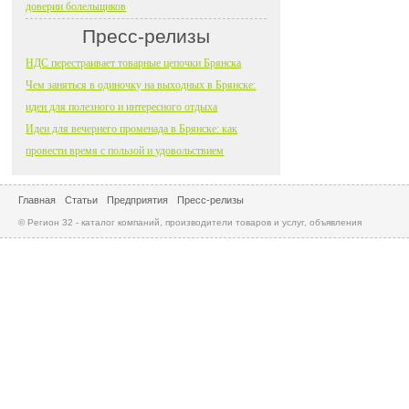
доверии болельщиков
Пресс-релизы
НДС перестраивает товарные цепочки Брянска
Чем заняться в одиночку на выходных в Брянске:
идеи для полезного и интересного отдыха
Идеи для вечернего променада в Брянске: как
провести время с пользой и удовольствием
Главная
Статьи
Предприятия
Пресс-релизы
© Регион 32 - каталог компаний, производители товаров и услуг, объявления