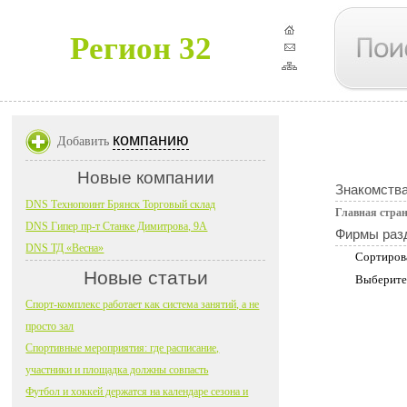
Регион 32
компанию
Добавить
Новые компании
Знакомств
DNS Технопоинт Брянск Торговый склад
Главная стра
DNS Гипер пр-т Станке Димитрова, 9А
Фирмы раз
DNS ТД «Весна»
Сортиров
Новые статьи
Выберите
Спорт-комплекс работает как система занятий, а не
просто зал
Спортивные мероприятия: где расписание,
участники и площадка должны совпасть
Футбол и хоккей держатся на календаре сезона и