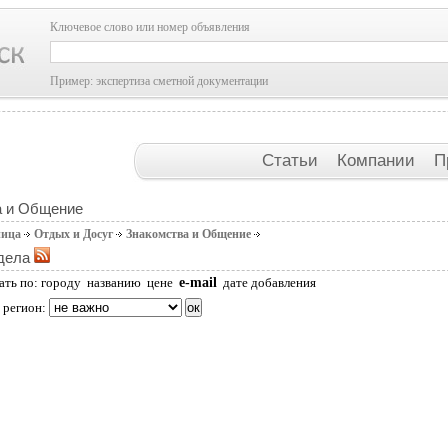
Ключевое слово или номер объявления
Пример: экспертиза сметной документации
Статьи
Компании
П
а и Общение
ница
Отдых и Досуг
Знакомства и Общение
дела
e-mail
ать по:
городу
названию
цене
дате добавления
 регион: