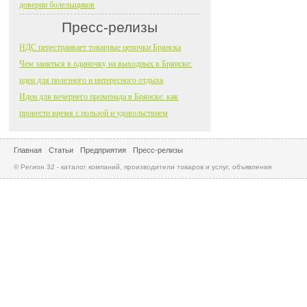
доверии болельщиков
Пресс-релизы
НДС перестраивает товарные цепочки Брянска
Чем заняться в одиночку на выходных в Брянске:
идеи для полезного и интересного отдыха
Идеи для вечернего променада в Брянске: как
провести время с пользой и удовольствием
Главная
Статьи
Предприятия
Пресс-релизы
© Регион 32 - каталог компаний, производители товаров и услуг, объявления