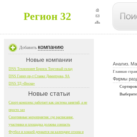
Регион 32
компанию
Добавить
Новые компании
Анализ. Ма
DNS Технопоинт Брянск Торговый склад
Главная стра
DNS Гипер пр-т Станке Димитрова, 9А
Фирмы раз
DNS ТД «Весна»
Сортиров
Новые статьи
Выберите
Спорт-комплекс работает как система занятий, а не
просто зал
Спортивные мероприятия: где расписание,
участники и площадка должны совпасть
Футбол и хоккей держатся на календаре сезона и