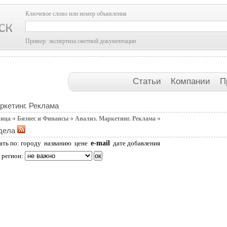
Ключевое слово или номер объявления
Пример: экспертиза сметной документации
Статьи
Компании
П
ркетинг. Реклама
ница
Бизнес и Финансы
Анализ. Маркетинг. Реклама
дела
e-mail
ать по:
городу
названию
цене
дате добавления
 регион: