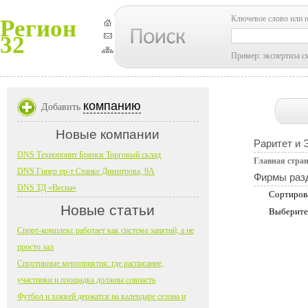
Ключевое слово или 
Регион
32
Пример: экспертиза с
компанию
Добавить
Новые компании
Раритет и 
DNS Технопоинт Брянск Торговый склад
Главная стра
DNS Гипер пр-т Станке Димитрова, 9А
Фирмы раз
DNS ТД «Весна»
Сортиров
Новые статьи
Выберите
Спорт-комплекс работает как система занятий, а не
просто зал
Спортивные мероприятия: где расписание,
участники и площадка должны совпасть
Футбол и хоккей держатся на календаре сезона и