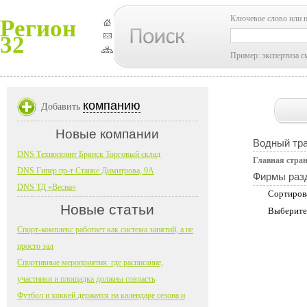
Ключевое слово или 
Регион
32
Пример: экспертиза с
компанию
Добавить
Новые компании
Водный тр
DNS Технопоинт Брянск Торговый склад
Главная стра
DNS Гипер пр-т Станке Димитрова, 9А
Фирмы раз
DNS ТД «Весна»
Сортиров
Новые статьи
Выберите
Спорт-комплекс работает как система занятий, а не
просто зал
Спортивные мероприятия: где расписание,
участники и площадка должны совпасть
Футбол и хоккей держатся на календаре сезона и