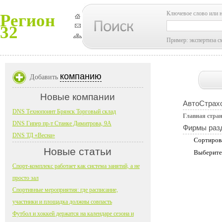
Ключевое слово или 
Регион
32
Пример: экспертиза с
компанию
Добавить
Новые компании
АвтоСтрах
DNS Технопоинт Брянск Торговый склад
Главная стра
DNS Гипер пр-т Станке Димитрова, 9А
Фирмы раз
DNS ТД «Весна»
Сортиров
Новые статьи
Выберите
Спорт-комплекс работает как система занятий, а не
просто зал
Спортивные мероприятия: где расписание,
участники и площадка должны совпасть
Футбол и хоккей держатся на календаре сезона и