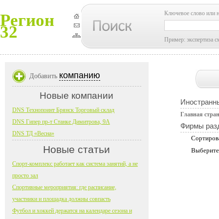
Ключевое слово или 
Регион
32
Пример: экспертиза с
компанию
Добавить
Новые компании
Иностранн
DNS Технопоинт Брянск Торговый склад
Главная стра
DNS Гипер пр-т Станке Димитрова, 9А
Фирмы раз
DNS ТД «Весна»
Сортиров
Новые статьи
Выберите
Спорт-комплекс работает как система занятий, а не
просто зал
Спортивные мероприятия: где расписание,
участники и площадка должны совпасть
Футбол и хоккей держатся на календаре сезона и