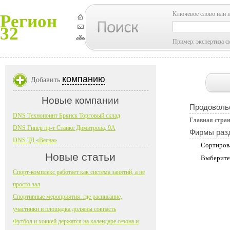
Ключевое слово или 
Регион
32
Пример: экспертиза с
компанию
Добавить
Новые компании
Продоволь
DNS Технопоинт Брянск Торговый склад
Главная стра
DNS Гипер пр-т Станке Димитрова, 9А
Фирмы раз
DNS ТД «Весна»
Сортиров
Новые статьи
Выберите
Спорт-комплекс работает как система занятий, а не
просто зал
Спортивные мероприятия: где расписание,
участники и площадка должны совпасть
Футбол и хоккей держатся на календаре сезона и