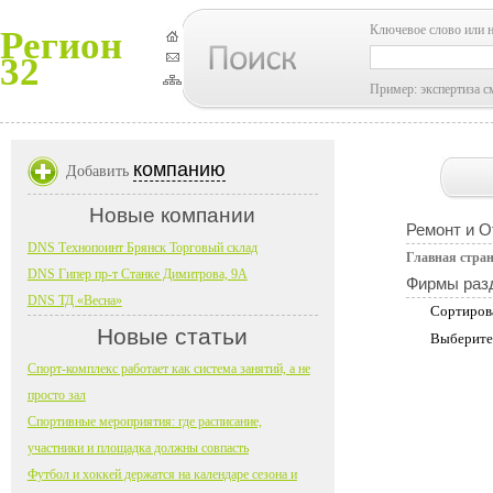
Ключевое слово или 
Регион
32
Пример: экспертиза с
компанию
Добавить
Новые компании
Ремонт и О
DNS Технопоинт Брянск Торговый склад
Главная стра
DNS Гипер пр-т Станке Димитрова, 9А
Фирмы раз
DNS ТД «Весна»
Сортиров
Новые статьи
Выберите
Спорт-комплекс работает как система занятий, а не
просто зал
Спортивные мероприятия: где расписание,
участники и площадка должны совпасть
Футбол и хоккей держатся на календаре сезона и