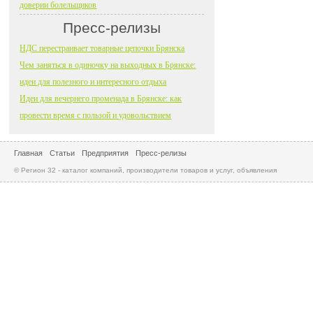
доверии болельщиков
Пресс-релизы
НДС перестраивает товарные цепочки Брянска
Чем заняться в одиночку на выходных в Брянске:
идеи для полезного и интересного отдыха
Идеи для вечернего променада в Брянске: как
провести время с пользой и удовольствием
Главная
Статьи
Предприятия
Пресс-релизы
© Регион 32 - каталог компаний, производители товаров и услуг, объявления