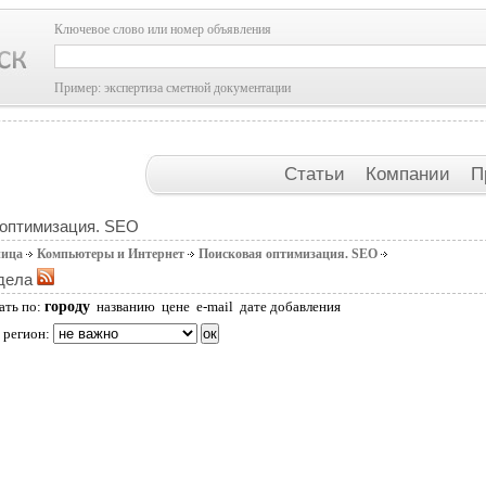
Ключевое слово или номер объявления
Пример: экспертиза сметной документации
Статьи
Компании
П
 оптимизация. SEO
ница
Компьютеры и Интернет
Поисковая оптимизация. SEO
дела
городу
ать по:
названию
цене
e-mail
дате добавления
 регион: