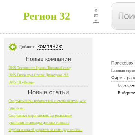
Регион 32
компанию
Добавить
Новые компании
Поисковая
DNS Технопоинт Брянск Торговый склад
Главная стра
DNS Гипер пр-т Станке Димитрова, 9А
Фирмы раз
DNS ТД «Весна»
Сортиров
Новые статьи
Выберите
Спорт-комплекс работает как система занятий, а не
просто зал
Спортивные мероприятия: где расписание,
участники и площадка должны совпасть
Футбол и хоккей держатся на календаре сезона и