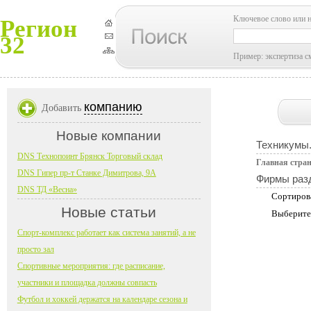
Ключевое слово или 
Регион
32
Пример: экспертиза с
компанию
Добавить
Новые компании
Техникумы.
DNS Технопоинт Брянск Торговый склад
Главная стра
DNS Гипер пр-т Станке Димитрова, 9А
Фирмы раз
DNS ТД «Весна»
Сортиров
Новые статьи
Выберите
Спорт-комплекс работает как система занятий, а не
просто зал
Спортивные мероприятия: где расписание,
участники и площадка должны совпасть
Футбол и хоккей держатся на календаре сезона и